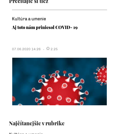
Prečítajte si tiež
Kultúra a umenie
Aj toto nám priniesol COVID- 19
07.06.2020 14:26
2.25
Najčítanejšie v rubrike