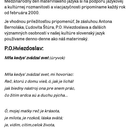
Medzinárodný deň materinského jazyka si na podporu jazykovej
a kultúrnej rozmanitosti a viacjazyčnosti pripomíname každý rok
od februára 2000.
Je vhodnou príležitosťou pripomenúť, že zásluhou Antona
Bernoláka, Ľudovíta Štúra, P.O. Hviezdoslava a ďalších
významných osobností v našej kultúre slovenský jazyk
používame denno-denne ako náš materinský.
P.O.Hviezdoslav:
Mňa kedys’ zvádzal svet
(úryvok)
Mňa kedys’ zvádzal svet, mi hovoriac:
Reč, ktorú z domu vieš, ó, jak je lichá!
jak biedny nástroj ona pre snem prác,
čo žitím srdca sú a duchu pýcha…
Ó, mojej matky reč je krásota,
je milota, je rozkoš, láska svätá;
je, vidím, cítim,celok života,