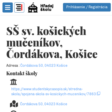
Prihlásenie / Registrácia
Toggle Menu
SŠ sv. košických
mučeníkov,
Čordákova, Košice
Adresa :
Čordákova 50, 04023 Košice
Kontakt školy
https://www.studentskycasopis.sk/stredna-
skola/spojena-skola-sv-kosickych-mucenikov/7863
Čordákova 50, 04023 Košice