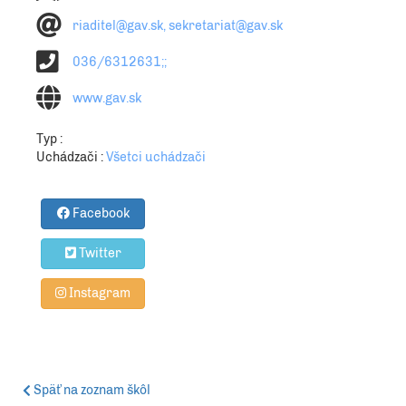
riaditel@gav.sk, sekretariat@gav.sk
036/6312631;;
www.gav.sk
Typ :
Uchádzači :
Všetci uchádzači
Facebook
Twitter
Instagram
Späť na zoznam škôl