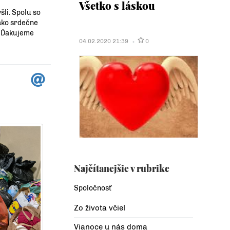
Všetko s láskou
šli. Spolu so
nako srdečne
. Ďakujeme
04.02.2020 21:39
0
Najčítanejšie v rubrike
Spoločnosť
Zo života včiel
Vianoce u nás doma