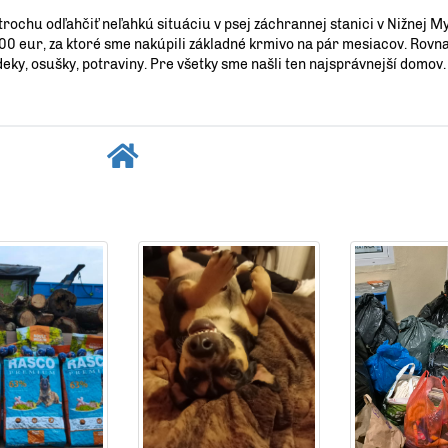
rochu odľahčiť neľahkú situáciu v psej záchrannej stanici v Nižnej My
600 eur, za ktoré sme nakúpili základné krmivo na pár mesiacov. Rov
ky, osušky, potraviny. Pre všetky sme našli ten najsprávnejší domov