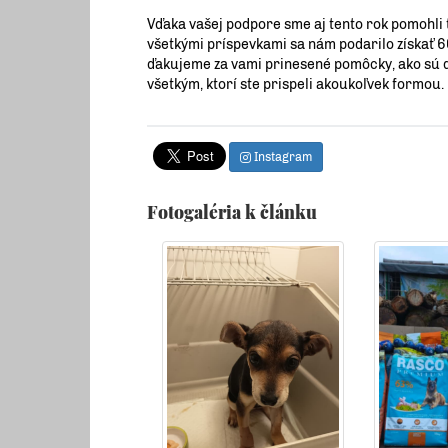
Vďaka vašej podpore sme aj tento rok pomohli t
všetkými príspevkami sa nám podarilo získať 
ďakujeme za vami prinesené pomôcky, ako sú de
všetkým, ktorí ste prispeli akoukoľvek formou.
Instagram
Fotogaléria k článku