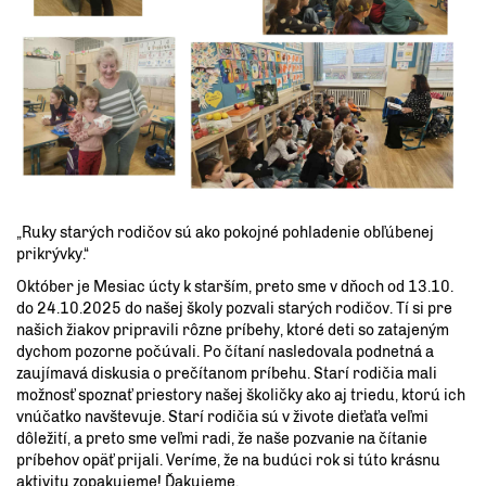
„Ruky starých rodičov sú ako pokojné pohladenie obľúbenej
prikrývky.“
Október je Mesiac úcty k starším, preto sme v dňoch od 13.10.
do 24.10.2025 do našej školy pozvali starých rodičov. Tí si pre
našich žiakov pripravili rôzne príbehy, ktoré deti so zatajeným
dychom pozorne počúvali. Po čítaní nasledovala podnetná a
zaujímavá diskusia o prečítanom príbehu. Starí rodičia mali
možnosť spoznať priestory našej školičky ako aj triedu, ktorú ich
vnúčatko navštevuje. Starí rodičia sú v živote dieťaťa veľmi
dôležití, a preto sme veľmi radi, že naše pozvanie na čítanie
príbehov opäť prijali. Veríme, že na budúci rok si túto krásnu
aktivitu zopakujeme! Ďakujeme.