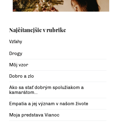
Najčítanejšie v rubrike
Vzťahy
Drogy
Môj vzor
Dobro a zlo
Ako sa stať dobrým spolužiakom a
kamarátom…
Empatia a jej význam v našom živote
Moja predstava Vianoc