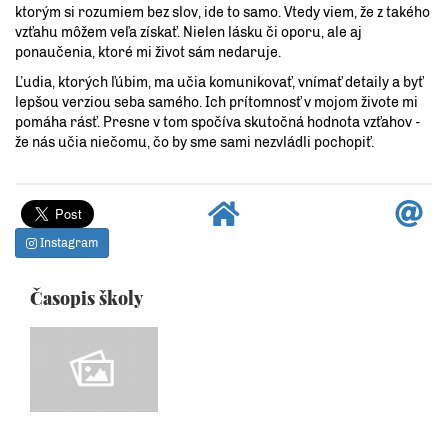
ktorým si rozumiem bez slov, ide to samo. Vtedy viem, že z takého
vzťahu môžem veľa získať. Nielen lásku či oporu, ale aj
ponaučenia, ktoré mi život sám nedaruje.
Ľudia, ktorých ľúbim, ma učia komunikovať, vnímať detaily a byť
lepšou verziou seba samého. Ich prítomnosť v mojom živote mi
pomáha rásť. Presne v tom spočíva skutočná hodnota vzťahov -
že nás učia niečomu, čo by sme sami nezvládli pochopiť.
Instagram
Časopis školy