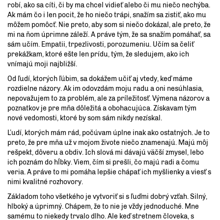
robí, ako sa cíti, či by ma chcel vidieť alebo či mu niečo nechýba.
Ak mám čo i len pocit, že ho niečo trápi, snažím sa zistiť, ako mu
môžem pomôcť. Nie preto, aby som si niečo dokázal, ale preto, že
mi na ňom úprimne záleží. A práve tým, že sa snažím pomáhať, sa
sám učím. Empatii, trpezlivosti, porozumeniu. Učím sa čeliť
prekážkam, ktoré ešte len prídu, tým, že sledujem, ako ich
vnímajú moji najbližší.
Od ľudí, ktorých ľúbim, sa dokážem učiť aj vtedy, keď máme
rozdielne názory. Ak im odovzdám moju radu a oni nesúhlasia,
nepovažujem to za problém, ale za príležitosť. Výmena názorov a
poznatkov je pre mňa dôležitá a obohacujúca. Získavam tým
nové vedomosti, ktoré by som sám nikdy nezískal.
Ľudí, ktorých mám rád, počúvam úplne inak ako ostatných. Je to
preto, že pre mňa už v mojom živote niečo znamenajú. Majú môj
rešpekt, dôveru a obdiv. Ich slová mi dávajú väčší zmysel, lebo
ich poznám do hĺbky. Viem, čím si prešli, čo majú radi a čomu
veria. A práve to mi pomáha lepšie chápať ich myšlienky a viesť s
nimi kvalitné rozhovory.
Základom toho všetkého je vytvoriť si s ľuďmi dobrý vzťah. Silný,
hlboký a úprimný. Chápem, že to nie je vždy jednoduché. Mne
samému to niekedy trvalo dlho. Ale keď stretnem človeka, s