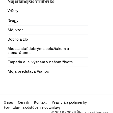
Najčítanejšie v rubrike
Vzťahy
Drogy
Môj vzor
Dobro a zlo
Ako sa stať dobrým spolužiakom a
kamarátom…
Empatia a jej význam v našom živote
Moja predstava Vianoc
O nás
Cenník
Kontakt
Pravidlá a podmienky
Formulár na odstúpenie od zmluvy
© 2018 - 2026 Študentský časopis.