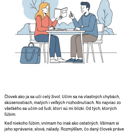
Človek ako ja sa učí celý život. Učím sa na vlastných chybách,
skúsenostiach, malých i veľkých rozhodnutiach. No najviac zo
všetkého sa učím od ľudí, ktorí sú mi blízki. Od tých, ktorých
ľúbim.
Keď niekoho ľúbim, vnímam ho inak ako ostatných. Všímam si
jeho správanie, slová, nálady. Rozmýšľam, čo daný človek práve