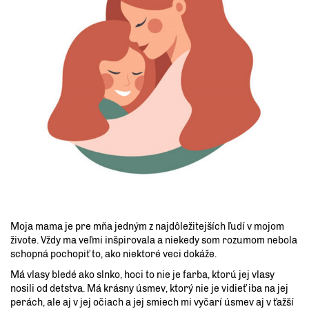
Moja mama je pre mňa jedným z najdôležitejších ľudí v mojom
živote. Vždy ma veľmi inšpirovala a niekedy som rozumom nebola
schopná pochopiť to, ako niektoré veci dokáže.
Má vlasy bledé ako slnko, hoci to nie je farba, ktorú jej vlasy
nosili od detstva. Má krásny úsmev, ktorý nie je vidieť iba na jej
perách, ale aj v jej očiach a jej smiech mi vyčarí úsmev aj v ťažší