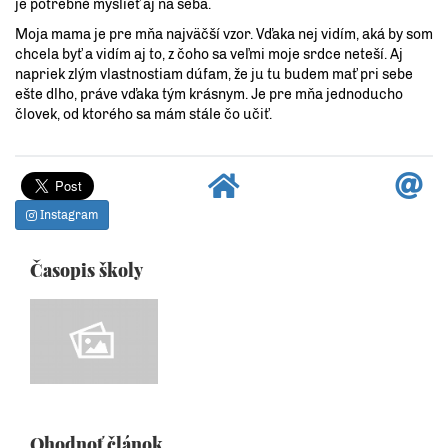
je potrebné myslieť aj na seba.
Moja mama je pre mňa najväčší vzor. Vďaka nej vidím, aká by som
chcela byť a vidím aj to, z čoho sa veľmi moje srdce neteší. Aj
napriek zlým vlastnostiam dúfam, že ju tu budem mať pri sebe
ešte dlho, práve vďaka tým krásnym. Je pre mňa jednoducho
človek, od ktorého sa mám stále čo učiť.
Instagram
Časopis školy
Ohodnoť článok