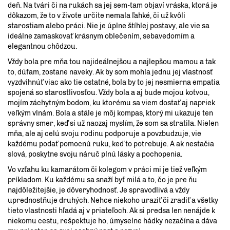
deň. Na tvári či na rukách sa jej sem-tam objaví vráska, ktorá je
dôkazom, že to v živote určite nemala ľahké, či už kvôli
starostiam alebo práci. Nie je úplne štíhlej postavy, ale vie sa
ideálne zamaskovať krásnym oblečením, sebavedomím a
elegantnou chôdzou.
Vždy bola pre mňa tou najideálnejšou a najlepšou mamou a tak
to, dúfam, zostane naveky. Ak by som mohla jednu jej vlastnosť
vyzdvihnúť viac ako tie ostatné, bola by to jej nesmierna empatia
spojená so starostlivosťou. Vždy bola a aj bude mojou kotvou,
mojím záchytným bodom, ku ktorému sa viem dostať aj napriek
veľkým vlnám. Bola a stále je môj kompas, ktorý mi ukazuje ten
správny smer, keď si už naozaj myslím, že som sa stratila. Nielen
mňa, ale aj celú svoju rodinu podporuje a povzbudzuje, vie
každému podať pomocnú ruku, keď to potrebuje. A ak nestačia
slová, poskytne svoju náruč plnú lásky a pochopenia.
Vo vzťahu ku kamarátom či kolegom v práci mi je tiež veľkým
príkladom. Ku každému sa snaží byť milá a to, čo je pre ňu
najdôležitejšie, je dôveryhodnosť. Je spravodlivá a vždy
uprednostňuje druhých. Nehce niekoho uraziť či zradiť a všetky
tieto vlastnosti hľadá aj v priateľoch. Ak si predsa len nenájde k
niekomu cestu, rešpektuje ho, úmyselne hádky nezačína a dáva