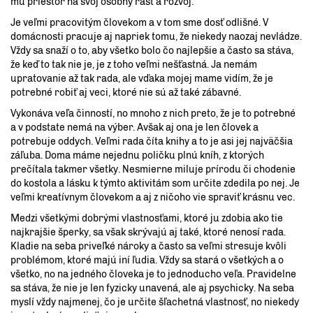
mu priestor na svoj osobný rast a rozvoj.
Je veľmi pracovitým človekom a v tom sme dosť odlišné. V
domácnosti pracuje aj napriek tomu, že niekedy naozaj nevládze.
Vždy sa snaží o to, aby všetko bolo čo najlepšie a často sa stáva,
že keď to tak nie je, je z toho veľmi nešťastná. Ja nemám
upratovanie až tak rada, ale vďaka mojej mame vidím, že je
potrebné robiť aj veci, ktoré nie sú až také zábavné.
Vykonáva veľa činností, no mnoho z nich preto, že je to potrebné
a v podstate nemá na výber. Avšak aj ona je len človek a
potrebuje oddych. Veľmi rada číta knihy a to je asi jej najväčšia
záľuba. Doma máme nejednu poličku plnú kníh, z ktorých
prečítala takmer všetky. Nesmierne miluje prírodu či chodenie
do kostola a lásku k týmto aktivitám som určite zdedila po nej. Je
veľmi kreatívnym človekom a aj z ničoho vie spraviť krásnu vec.
Medzi všetkými dobrými vlastnosťami, ktoré ju zdobia ako tie
najkrajšie šperky, sa však skrývajú aj také, ktoré nenosí rada.
Kladie na seba priveľké nároky a často sa veľmi stresuje kvôli
problémom, ktoré majú iní ľudia. Vždy sa stará o všetkých a o
všetko, no na jedného človeka je to jednoducho veľa. Pravidelne
sa stáva, že nie je len fyzicky unavená, ale aj psychicky. Na seba
myslí vždy najmenej, čo je určite šľachetná vlastnosť, no niekedy