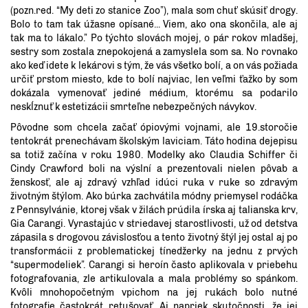
(pozn.red. “My deti zo stanice Zoo”), mala som chuť skúsiť drogy.
Bolo to tam tak úžasne opísané... Viem, ako ona skončila, ale aj
tak ma to lákalo.” Po týchto slovách mojej, o pár rokov mladšej,
sestry som zostala znepokojená a zamyslela som sa. No rovnako
ako keď idete k lekárovi s tým, že vás všetko bolí, a on vás požiada
určiť prstom miesto, kde to bolí najviac, len veľmi ťažko by som
dokázala vymenovať jediné médium, ktorému sa podarilo
neskĺznuť k estetizácii smrteľne nebezpečných návykov.
Pôvodne som chcela začať ópiovými vojnami, ale 19.storočie
tentokrát prenechávam školským laviciam. Táto hodina dejepisu
sa totiž začína v roku 1980. Modelky ako Claudia Schiffer či
Cindy Crawford boli na výslní a prezentovali nielen pôvab a
ženskosť, ale aj zdravý vzhľad idúci ruka v ruke so zdravým
životným štýlom. Ako búrka zachvátila módny priemysel rodáčka
z Pennsylvánie, ktorej však v žilách prúdila írska aj talianska krv,
Gia Carangi. Vyrastajúc v striedavej starostlivosti, už od detstva
zápasila s drogovou závislosťou a tento životný štýl jej ostal aj po
transformácii z problematickej tínedžerky na jednu z prvých
“supermodeliek”. Carangi si heroín často aplikovala v priebehu
fotografovania, zle artikulovala a mala problémy so spánkom.
Kvôli mnohopočetným vpichom na jej rukách bolo nutné
fotografie častokrát retušovať. Aj napriek skutočnosti, že jej