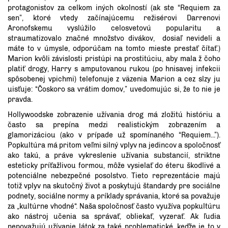
protagonistov za celkom iných okolností (ak ste “Requiem za
sen”, ktoré vtedy začínajúcemu režisérovi Darrenovi
Aronofskemu vyslúžilo celosvetovú popularitu a
straumatizovalo značné množstvo divákov, dosiaľ nevideli a
máte to v úmysle, odporúčam na tomto mieste prestať čítať.)
Marion kvôli závislosti pristúpi na prostitúciu, aby mala ž čoho
platiť drogy, Harry s amputovanou rukou (po hnisavej infekcii
spôsobenej vpichmi) telefonuje z väzenia Marion a cez slzy ju
uisťuje: “Čoskoro sa vrátim domov,” uvedomujúc si, že to nie je
pravda.
Hollywoodske zobrazenie užívania drog má zložitú históriu a
často sa prepína medzi realistickým zobrazením a
glamorizáciou (ako v prípade už spomínaného “Requiem...”).
Popkultúra má pritom veľmi silný vplyv na jedincov a spoločnosť
ako takú, a práve vykreslenie užívania substancií, striktne
esteticky príťažlivou formou, môže vysielať do éteru škodlivé a
potenciálne nebezpečné posolstvo. Tieto reprezentácie majú
totiž vplyv na skutočný život a poskytujú štandardy pre sociálne
podnety, sociálne normy a príklady správania, ktoré sa považuje
za „kultúrne vhodné“. Naša spoločnosť často využíva popkultúru
ako nástroj učenia sa správať, obliekať, vyzerať. Ak ľudia
nepovažujú užívanie látok za také problematické, keďže je to v