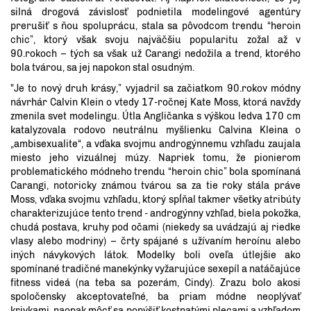
silná drogová závislosť podnietila modelingové agentúry
prerušiť s ňou spoluprácu, stala sa pôvodcom trendu “heroin
chic”, ktorý však svoju najväčšiu popularitu zožal až v
90.rokoch – tých sa však už Carangi nedožila a trend, ktorého
bola tvárou, sa jej napokon stal osudným.
"Je to nový druh krásy,” vyjadril sa začiatkom 90.rokov módny
návrhár Calvin Klein o vtedy 17-ročnej Kate Moss, ktorá navždy
zmenila svet modelingu. Útla Angličanka s výškou ledva 170 cm
katalyzovala rodovo neutrálnu myšlienku Calvina Kleina o
„ambisexualite“, a vďaka svojmu androgýnnemu vzhľadu zaujala
miesto jeho vizuálnej múzy. Napriek tomu, že pionierom
problematického módneho trendu “heroin chic” bola spomínaná
Carangi, notoricky známou tvárou sa za tie roky stála práve
Moss, vďaka svojmu vzhľadu, ktorý spĺňal takmer všetky atribúty
charakterizujúce tento trend - androgýnny vzhľad, biela pokožka,
chudá postava, kruhy pod očami (niekedy sa uvádzajú aj riedke
vlasy alebo modriny) – črty spájané s užívaním heroínu alebo
iných návykových látok. Modelky boli oveľa útlejšie ako
spomínané tradičné manekýnky vyžarujúce sexepíl a natáčajúce
fitness videá (na teba sa pozerám, Cindy). Zrazu bolo akosi
spoločensky akceptovateľné, ba priam módne neoplývať
krivkami, naopak môcť sa popýšiť kostnatými plecami a vzhľadom