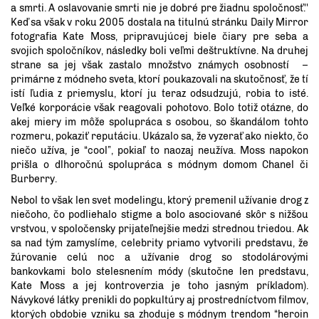
a smrti. A oslavovanie smrti nie je dobré pre žiadnu spoločnosť.''
Keď sa však v roku 2005 dostala na titulnú stránku Daily Mirror
fotografia Kate Moss, pripravujúcej biele čiary pre seba a
svojich spoločníkov, následky boli veľmi deštruktívne. Na druhej
strane sa jej však zastalo množstvo známych osobností –
primárne z módneho sveta, ktorí poukazovali na skutočnosť, že tí
istí ľudia z priemyslu, ktorí ju teraz odsudzujú, robia to isté.
Veľké korporácie však reagovali pohotovo. Bolo totiž otázne, do
akej miery im môže spolupráca s osobou, so škandálom tohto
rozmeru, pokaziť reputáciu. Ukázalo sa, že vyzerať ako niekto, čo
niečo užíva, je “cool”, pokiaľ to naozaj neužíva. Moss napokon
prišla o dlhoročnú spolupráca s módnym domom Chanel či
Burberry.
Nebol to však len svet modelingu, ktorý premenil užívanie drog z
niečoho, čo podliehalo stigme a bolo asociované skôr s nižšou
vrstvou, v spoločensky prijateľnejšie medzi strednou triedou. Ak
sa nad tým zamyslíme, celebrity priamo vytvorili predstavu, že
žúrovanie celú noc a užívanie drog so stodolárovými
bankovkami bolo stelesnením módy (skutočne len predstavu,
Kate Moss a jej kontroverzia je toho jasným príkladom).
Návykové látky prenikli do popkultúry aj prostredníctvom filmov,
ktorých obdobie vzniku sa zhoduje s módnym trendom “heroin