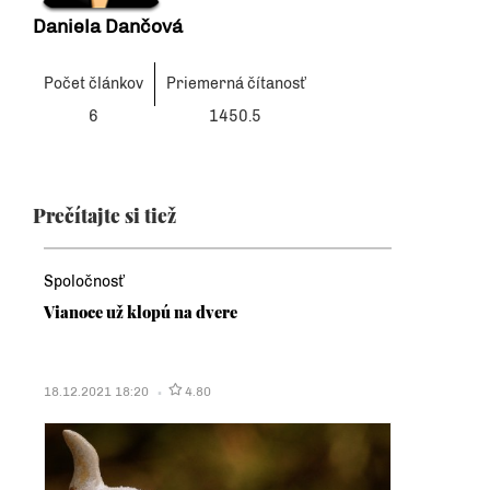
Daniela Dančová
Počet článkov
Priemerná čítanosť
6
1450.5
Prečítajte si tiež
Spoločnosť
Vianoce už klopú na dvere
18.12.2021 18:20
4.80