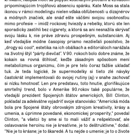
pripomínajúcim trojdňovú absenciu spánku. Kate Moss sa stala
ikonou v rámci modelingu nielen vďaka obľúbenosti u dizajnérov
a módnych značiek, ale snáď ešte väčšmi svojou osobnosťou
mimo profesie – imidž rockovej hviezdy a rebelky, ktorú ste len
sporadicky zastihli bez cigarety, a ktorá sa ani nesnažila skrývať
svoju lásku k, nie práve zdraviu prospešným, substanciám. Aj
keď vtedajšie módne časopisy priamo nezdieľali posolstvo, že
„drogy sú cool“, estetika na ich obálkach a editoriáloch narážala
na životný štýl “párty dievčat”. V 90. rokoch bolo dobre známe, že
kokaín sa rovná štíhlosť, keďže zásadným spôsobom mení
metabolizmus organizmu, čím je pre telo čoraz ťažšie ukladať
tuk. Je teda logické, že supermodelky si tieto zlé návyky
častokrát implementovali do svojej rutiny (aj) v snahe zachovať
si nízku hmotnosť. Len pre predstavu, toto hnutie, glorifikujúce
smrteľný trend, bolo v Amerike 90.rokov také populárne, že
vtedajší prezident Spojených štátov amerických, Bill Clinton,
pokladal za adekvátne vyjadriť svoje stanovisko: “Americká móda
bola pre Spojené štáty obrovským zdrojom kreativity, krásy a
umenia, a úprimne povedané, ekonomickej prosperity," povedal
Clinton, "a všetci by sme si to mali vážiť a rešpektovať, ale
oslavovanie heroínu nie je kreatívne, je to deštruktívne,'' dodal.
''Nie je to krásne; je to škaredé. A tu nejde o umenie; je to o živote