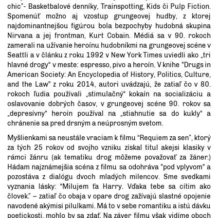
chic”- Basketbalové denníky, Trainspotting, Kids či Pulp Fiction.
Spomenúť možno aj vzostup grungeovej hudby, z ktorej
najdominantnejšou figúrou bola bezpochyby hudobná skupina
Nirvana a jej frontman, Kurt Cobain. Médiá sa v 90. rokoch
zamerali na užívanie heroínu hudobníkmi na grungeovej scéne v
Seattli a v článku z roku 1992 v New York Times uviedli ako „tri
hlavné drogy“ v meste: espresso, pivo a heroín. V knihe "Drugs in
American Society: An Encyclopedia of History, Politics, Culture,
and the Law" z roku 2014, autori uvádzajú, že zatiaľ čo v 80.
rokoch ľudia používali „stimulačný“ kokaín na socializáciu a
oslavovanie dobrých časov, v grungeovej scéne 90. rokov sa
„depresívny“ heroín používal na „stiahnutie sa do kukly“ a
chránenie sa pred drsným a neúprosným svetom.
Myšlienkami sa neustále vraciam k filmu “Requiem za sen”, ktorý
za tých 25 rokov od svojho vzniku získal titul akejsi klasiky v
rámci žánru (ak tematiku drog môžeme považovať za žáner.)
Hádam najznámejšia scéna z filmu sa odohráva "pod vplyvom" a
pozostáva z dialógu dvoch mladých milencov. Sme svedkami
vyznania lásky: “Milujem ťa Harry. Vďaka tebe sa cítim ako
človek.” – zatiaľ čo obaja v opare drog zažívajú slastné opojenie
navodené akýmisi pilulkami. Má to v sebe romantiku a istú dávku
poetickosti, mohlo by sa zdať. Na záver filmu však vidíme oboch