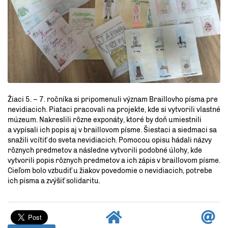
Žiaci 5. – 7. ročníka si pripomenuli význam Braillovho písma pre
nevidiacich. Piataci pracovali na projekte, kde si vytvorili vlastné
múzeum. Nakreslili rôzne exponáty, ktoré by doň umiestnili
a vypísali ich popis aj v braillovom písme. Šiestaci a siedmaci sa
snažili vcítiť do sveta nevidiacich. Pomocou opisu hádali názvy
rôznych predmetov a následne vytvorili podobné úlohy, kde
vytvorili popis rôznych predmetov a ich zápis v braillovom písme.
Cieľom bolo vzbudiť u žiakov povedomie o nevidiacich, potrebe
ich písma a zvýšiť solidaritu.