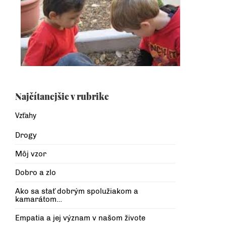
Najčítanejšie v rubrike
Vzťahy
Drogy
Môj vzor
Dobro a zlo
Ako sa stať dobrým spolužiakom a
kamarátom…
Empatia a jej význam v našom živote