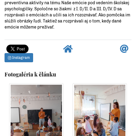
preventívna aktivity na tému Naše emócie pod vedením školskej
psychologičky. Spoločne so žiakmi z I. D/II. D a III. D/IV. D sa
rozprávali o emóciách a učili sa ich rozoznávať. Ako pomôcka im
slúžili obrázky ľudí. Taktiež sa rozprávali aj o tom, kedy dané
emócie môžeme prežívať.
Instagram
Fotogaléria k článku