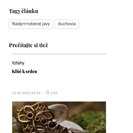
Tagy článku
Nadprirodzené javy
duchovia
Prečítajte si tiež
Vzťahy
Kľúč k srdcu
13.05.2021 23:02
1.50