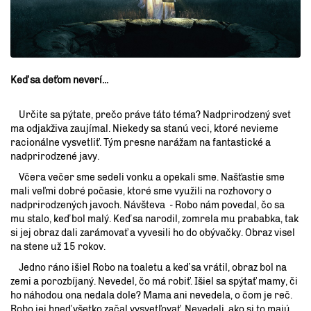
Keď sa deťom neverí...
Určite sa pýtate, prečo práve táto téma? Nadprirodzený svet
ma odjakživa zaujímal. Niekedy sa stanú veci, ktoré nevieme
racionálne vysvetliť. Tým presne narážam na fantastické a
nadprirodzené javy.
Včera večer sme sedeli vonku a opekali sme. Našťastie sme
mali veľmi dobré počasie, ktoré sme využili na rozhovory o
nadprirodzených javoch. Návšteva - Robo nám povedal, čo sa
mu stalo, keď bol malý. Keď sa narodil, zomrela mu prababka, tak
si jej obraz dali zarámovať a vyvesili ho do obývačky. Obraz visel
na stene už 15 rokov.
Jedno ráno išiel Robo na toaletu a keď sa vrátil, obraz bol na
zemi a porozbíjaný. Nevedel, čo má robiť. Išiel sa spýtať mamy, či
ho náhodou ona nedala dole? Mama ani nevedela, o čom je reč.
Robo jej hneď všetko začal vysvetľovať. Nevedeli, ako si to majú