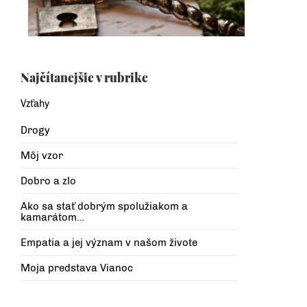
Najčítanejšie v rubrike
Vzťahy
Drogy
Môj vzor
Dobro a zlo
Ako sa stať dobrým spolužiakom a
kamarátom…
Empatia a jej význam v našom živote
Moja predstava Vianoc