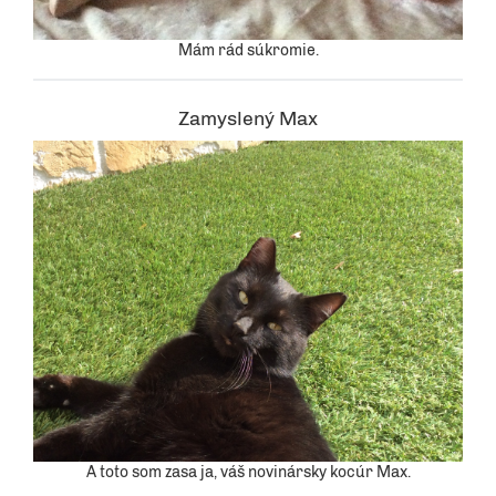
Mám rád súkromie.
Zamyslený Max
A toto som zasa ja, váš novinársky kocúr Max.