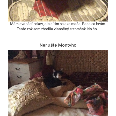
Mám dvanásť rokov, ale cítim sa ako mača. Rada sa hrám.
Tento rok som zhodila vianočný stromček. No čo...
Nerušte Montyho