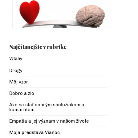
Najčítanejšie v rubrike
Vzťahy
Drogy
Môj vzor
Dobro a zlo
Ako sa stať dobrým spolužiakom a
kamarátom…
Empatia a jej význam v našom živote
Moja predstava Vianoc