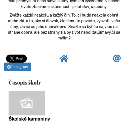
mali premyslieť naše slová a činy, kým ich vykonáme. V našom
živote zbierame skúseností, priateľov, úspechy.
Zvážte každú reakciu a každý čin. To, či bude reakcia dobrá
alebo zlá, a to, ako si človek, ktorému to poviete, vysvetlí vaše
činy, závisí od jeho charakteru. Snažte sa byť čo najviac na
strane dobra, ale bez strany zla by život nebol zaujímavý,či sa
mýlim?
Instagram
Časopis školy
Školské kameniny