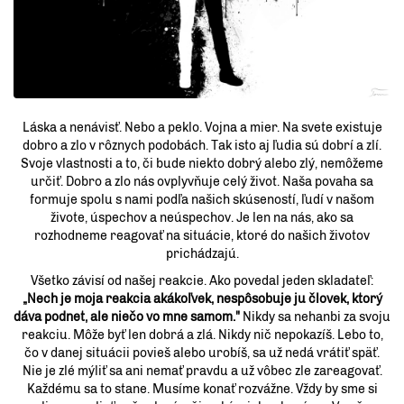
Láska a nenávisť. Nebo a peklo. Vojna a mier. Na svete existuje
dobro a zlo v rôznych podobách. Tak isto aj ľudia sú dobrí a zlí.
Svoje vlastnosti a to, či bude niekto dobrý alebo zlý, nemôžeme
určiť. Dobro a zlo nás ovplyvňuje celý život. Naša povaha sa
formuje spolu s nami podľa našich skúseností, ľudí v našom
živote, úspechov a neúspechov. Je len na nás, ako sa
rozhodneme reagovať na situácie, ktoré do našich životov
prichádzajú.
Všetko závisí od našej reakcie. Ako povedal jeden skladateľ:
„Nech je moja reakcia akákoľvek, nespôsobuje ju človek, ktorý
dáva podnet, ale niečo vo mne samom."
Nikdy sa nehanbi za svoju
reakciu. Môže byť len dobrá a zlá. Nikdy nič nepokazíš. Lebo to,
čo v danej situácii povieš alebo urobíš, sa už nedá vrátiť späť.
Nie je zlé mýliť sa ani nemať pravdu a už vôbec zle zareagovať.
Každému sa to stane. Musíme konať rozvážne. Vždy by sme si