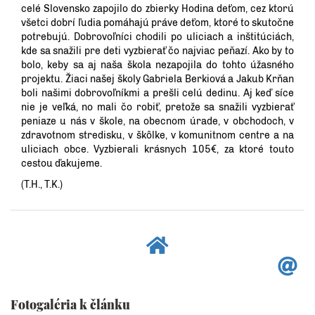
celé Slovensko zapojilo do zbierky Hodina deťom, cez ktorú
všetci dobrí ľudia pomáhajú práve deťom, ktoré to skutočne
potrebujú. Dobrovoľníci chodili po uliciach a inštitúciách,
kde sa snažili pre deti vyzbierať čo najviac peňazí. Ako by to
bolo, keby sa aj naša škola nezapojila do tohto úžasného
projektu. Žiaci našej školy Gabriela Berkiová a Jakub Krňan
boli našimi dobrovoľníkmi a prešli celú dedinu. Aj keď síce
nie je veľká, no mali čo robiť, pretože sa snažili vyzbierať
peniaze u nás v škole, na obecnom úrade, v obchodoch, v
zdravotnom stredisku, v škôlke, v komunitnom centre a na
uliciach obce. Vyzbierali krásnych 105€, za ktoré touto
cestou ďakujeme.
(T.H., T.K.)
Fotogaléria k článku