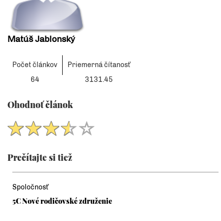
Matúš Jablonský
Počet článkov
Priemerná čítanosť
64
3131.45
Ohodnoť článok
Prečítajte si tiež
Spoločnosť
5C Nové rodičovské združenie