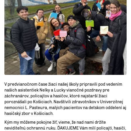
V predvianočnom čase žiaci našej školy pripravili pod vedením
našich asistentiek Nelky a Lucky vianočné pozdravy pre
záchranárov, policajtov a hasičov, ktoré najstarší žiaci
poroznášali po Košiciach. Navštívili zdravotníkov v Univerzitnej
nemocnici L. Pasteura, malých pacientov na detskom oddelení aj
hasičský zbor v Košiciach.
Kým my môžeme pokojne žiť, vieme, že nad nami držíte
neviditeľnú ochrannú ruku. ĎAKUJEME Vám milí policajti, hasiči,