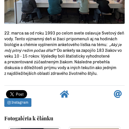
22. marca sa od roku 1993 po celom svete oslavuje Svetový deň
vody. Tento významný deň si žiaci pripomenuli aj na hodinách
biológie a chémie vyplnením anketového lístka na tému:
„Aký je
môj pitný režim počas dňa?“
Do ankety sa zapojilo 183 žiakov vo
veku 10 - 15 rokov. Výsledky boli štatisticky vyhodnotené
a prezentované zúčastneným žiakom. Následne prebehla
diskusia o dôležitosti príjmu vody a iných tekutín ako jedným
z najdôležitejších oblastí zdravého životného štýlu.
Instagram
Fotogaléria k článku