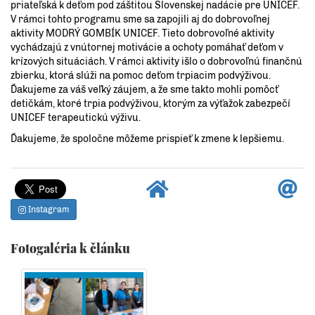
priateľská k deťom pod záštitou Slovenskej nadácie pre UNICEF.
V rámci tohto programu sme sa zapojili aj do dobrovoľnej
aktivity MODRÝ GOMBÍK UNICEF. Tieto dobrovoľné aktivity
vychádzajú z vnútornej motivácie a ochoty pomáhať deťom v
krízových situáciách. V rámci aktivity išlo o dobrovoľnú finančnú
zbierku, ktorá slúži na pomoc deťom trpiacim podvýživou.
Ďakujeme za váš veľký záujem, a že sme takto mohli pomôcť
detičkám, ktoré trpia podvýživou, ktorým za výťažok zabezpečí
UNICEF terapeutickú výživu.
Ďakujeme, že spoločne môžeme prispieť k zmene k lepšiemu.
Instagram
Fotogaléria k článku