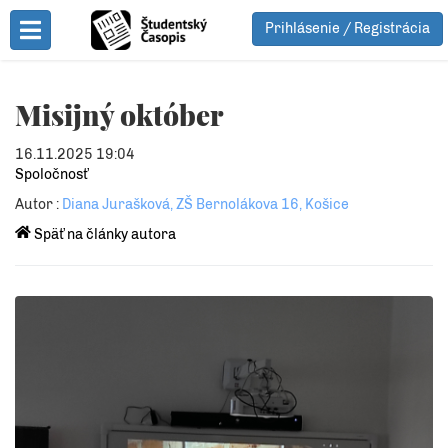
Prihlásenie / Registrácia
Toggle Menu
Misijný október
16.11.2025 19:04
Spoločnosť
Autor :
Diana Jurašková, ZŠ Bernolákova 16, Košice
Späť na články autora