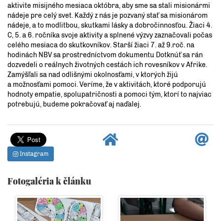
aktivite misijného mesiaca októbra, aby sme sa stali misionármi
nádeje pre celý svet. Každý z nás je pozvaný stať sa misionárom
nádeje, a to modlitbou, skutkami lásky a dobročinnosťou. Žiaci 4.
C, 5. a 6. ročníka svoje aktivity a splnené výzvy zaznačovali počas
celého mesiaca do skutkovníkov. Starší žiaci 7. až 9.roč. na
hodinách NBV sa prostredníctvom dokumentu Dotknúť sa rán
dozvedeli o reálnych životných cestách ich rovesníkov v Afrike.
Zamýšľali sa nad odlišnými okolnosťami, v ktorých žijú
a možnosťami pomoci. Veríme, že v aktivitách, ktoré podporujú
hodnoty empatie, spolupatričnosti a pomoci tým, ktorí to najviac
potrebujú, budeme pokračovať aj naďalej.
Instagram
Fotogaléria k článku