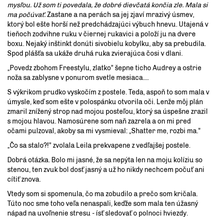
mysľou. Už som ti povedala, že dobré dievčatá končia zle. Mala si
ma počúvať.
Zastane a na perách sa jej zjaví mrazivý úsmev,
ktorý bol ešte horší než predchádzajúci výbuch hnevu. Utajená v
tieňoch zodvihne ruku v čiernej rukavici a položí ju na dvere
boxu. Nejaký inštinkt donúti sivobielu kobylku, aby sa prebudila.
Spod plášťa sa ukáže druhá ruka zvierajúca čosi v dlani.
„Povedz zbohom Freestylu, zlatko" šepne ticho Audrey a ostrie
noža sa zablysne v ponurom svetle mesiaca....
S výkrikom prudko vyskočím z postele. Teda, aspoň to som mala v
úmysle, keď som ešte v polospánku otvorila oči. Lenže môj plán
zmaril znížený strop nad mojou posteľou, ktorý sa úspešne zrazil
s mojou hlavou. Namosúrene som naň zazrela a on mi pred
očami pulzoval, akoby sa mi vysmieval: „Shatter me, rozbi ma."
„Čo sa stalo?!" zvolala Leila prekvapene z vedľajšej postele.
Dobrá otázka. Bolo mi jasné, že sa nepýta len na moju kolíziu so
stenou, ten zvuk bol dosť jasný a už ho nikdy nechcem počuť ani
cítiť znova.
Vtedy som si spomenula, čo ma zobudilo a prečo som kričala.
Túto noc sme toho veľa nenaspali, keďže som mala ten úžasný
nápad na uvoľnenie stresu - ísť sledovať o polnoci hviezdy.