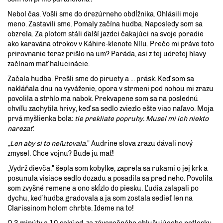
Nebol čas. Vošli sme do drezúrneho obdĺžnika. Ohlásili moje
meno. Zastavili sme. Pomaly začína hudba. Naposledy som sa
obzrela. Za plotom stáli ďalší jazdci čakajúci na svoje poradie
ako karavána otrokov v Káhire-klenote Nílu. Prečo mi práve toto
prirovnanie teraz prišlo na um? Paráda, asi z tej udretej hlavy
začínam mať halucinácie.
Začala hudba. Prešli sme do piruety a ... prásk. Keď som sa
nakláňala dnu na vyváženie, opora v strmeni pod nohou mi zrazu
povolila a strhlo ma nabok. Prekvapene som sa na poslednú
chvíľu zachytila hrivy, keď sa sedlo zviezlo ešte viac naľavo. Moja
prvá myšlienka bola:
tie prekliate popruhy. Musel mi ich niekto
narezať.
„Len aby si to neľutovala.
" Audrine slova zrazu dávali nový
zmysel. Chce vojnu? Bude ju mať!
„Vydrž dievča," šepla som kobylke, zaprela sa rukami o jej krk a
posunula visiace sedlo dozadu a posadila sa pred neho. Povolila
som zvyšné remene a ono skĺzlo do piesku. Ľudia zalapali po
dychu, keď hudba gradovala a ja som zostala sedieť len na
Clarissinom holom chrbte. Ideme na to!