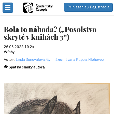
Prihlásenie / Registrácia
Toggle Menu
Bola to náhoda? („Posolstvo
skryté v knihách 3“)
26.06.2023 19:24
Vzťahy
Autor :
Linda Donovalová, Gymnázium Ivana Kupca, Hlohovec
Späť na články autora