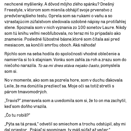
nechcené myšlienky. A dôvod môjho zlého spánku? Dnešný
Freestyle, v ktorom som mienila obhájiť svoje prvenstvo z
predvčerajšieho testu. Oprela som sa rukami o vaňu a so
vzrastajúcim zúfalstvom sledovala ozdobné nápisy na protiľahlej
stene. Spoznala som v nich vyznania zo 100 sonetov Laure. Nikdy
som tú knihu veľmi neobľubovala, no teraz mi to pripadalo ako
znamenie. Posledné ľúbostné básne,ktoré som čítala asi pred
mesiacom, sa končili smrťou oboch. Aká náhoda!
Rýchlo som na seba hodila do spoločnosti vhodné oblečenie a
namierila si to k stajniam. Vonku som zahla za roh a zrazu som do
niečoho narazila.
To sa mi dnes stáva nejako často
, pomyslela
som si.
No v momente, ako som sa pozrela hore, som v duchu ďakovala
Leile, že ma donútila prezliecť sa. Moje oči sa totiž stretli s
párom tmavomodrých.
„Travis?" zmeravela som a uvedomila som si, že to on ma zachytil,
keď som doňho vrazila.
„Čo tu robíš?"
„Pýta sa tá pravá," odvetil so smiechom a trochu odstúpil, aby mi
dal priestor. „Pokiaľ si spomínam, ty máš súťaž až večer."