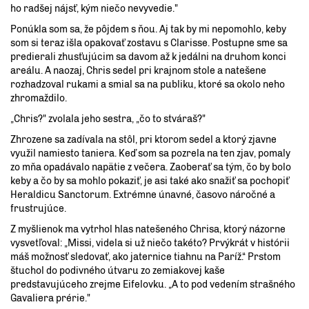
ho radšej nájsť, kým niečo nevyvedie."
Ponúkla som sa, že pôjdem s ňou. Aj tak by mi nepomohlo, keby
som si teraz išla opakovať zostavu s Clarisse. Postupne sme sa
predierali zhusťujúcim sa davom až k jedálni na druhom konci
areálu. A naozaj, Chris sedel pri krajnom stole a natešene
rozhadzoval rukami a smial sa na publiku, ktoré sa okolo neho
zhromaždilo.
„Chris?" zvolala jeho sestra, „čo to stváraš?"
Zhrozene sa zadívala na stôl, pri ktorom sedel a ktorý zjavne
využil namiesto taniera. Keď som sa pozrela na ten zjav, pomaly
zo mňa opadávalo napätie z večera. Zaoberať sa tým, čo by bolo
keby a čo by sa mohlo pokaziť, je asi také ako snažiť sa pochopiť
Heraldicu Sanctorum. Extrémne únavné, časovo náročné a
frustrujúce.
Z myšlienok ma vytrhol hlas natešeného Chrisa, ktorý názorne
vysvetľoval: „Missi, videla si už niečo takéto? Prvýkrát v histórii
máš možnosť sledovať, ako jaternice tiahnu na Paríž.“ Prstom
štuchol do podivného útvaru zo zemiakovej kaše
predstavujúceho zrejme Eifelovku. „A to pod vedením strašného
Gavaliera prérie."