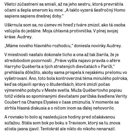
Všetci zúčastnení sa smiali, až na jeho sestru, ktorá prevrátila
očami a šepla smerom ku mne: „A takto vyzerá šesťročný Homo
sapiens sapiens dnešnej doby."
Uškrnula som sa, no úsmev mi hneď z tváre zmizol, ako tá osoba
vstúpila do jedálne. Moja úhlavná protivníčka. V plnej svojej
kráse. Audrey.
„Máme nového hlavného rozhodcu," doniesla novinky Audrey.
V miestnosti nastalo dokonale ticho a ona až tak žiarila, že je
stredobodom pozornosti. „Práve vyšla najavo pravda o afére
Harryho Québerta a tých stratených dievčatách v Paríži,"
prehlásila dôležito, akoby sama prispela k nejakému prelomu vo
vyšetrovaní. Áno, toto bola kontroverzná téma minulého polroka,
keď sa objavili správy o študentkách, ktoré zmizli počas
výmenného pobytu v Meste svetla. Muža Québertovho popisu
totiž videla so spomínanými dievčatami parížska švadlena Verity
Coubert na Champs Elysées v čase zmiznutia. V momente sa
strhla hlasná diskusia a o ničom inom sa ďalej nehovorilo.
A rovnako to bolo aj nasledujúce hodiny pred očakávanou
súťažou. Stála som bok po boku s Travisom, ktorý sa tu znova
sčista-jasna zjavil. Tentokrát ale nikto do nikoho nenarazil.