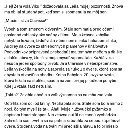
„Hej! Zem volá Viku," dožadovala sa Leila mojej pozornosti. Znova
ma oblial studený pot, keď som si spomenula na môj sen.
„Musím ísť za Clarisse!"
Vybehla som smerom k dverám. Stále som mala pred očami
posledné záblesky ako scény z filmu. Moja krásna kobylka
nehybne ležiaca, kŕdeľ vrán v čiernom mraku haliacom slnko,
Audrey na dvore zo strieborných plameňov v Kráľovstve
Podvodníkov pripravená prebodnúť ma temným mečom a ďalšie
a ďalšie obrazy, ktoré si moja myseľ zapamätala. Každá vízia
nesúca jeden spoločný prvok. Ja a Clarisse v nebezpečenstve.
Leila vyskočila na nohy a zaprela sa rukou o dvere, ktoré som sa
chystala otvoriť na chodbu. Kniha Babylon: 20 jazykov sveta,
ktorá ležala na stolíku, spadla na zem pri jej prudkom pohybe.
Kde ju vzala, fakt netuším.
„Takto?" Zdvihla obočie a veľavýznamne sa na mňa zadívala.
Odtrhla som oči od knihy. Nechápala som. Stále som bola mimo z
noci, čo tým myslí že ta-... Ahá!. Moje ružovučké pyžamko s
nápisom Heartstopper. Nie zrovna outfit na rannú vychádzku.
Zahrešila som, zvrtla sa na päte a zabuchla za sebou kúpeľňové
dvere. Studená voda na tvári mi prečistila hlavu a to prinieslo