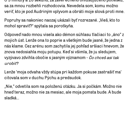
O 3 minúty a 10 sekúnd, za záverečného ohlušujúceho potlesku,
sa za mnou rozbehli rozhodcovia. Nevedela som, komu možno
veriť, kto je pod Audriným vplyvom a obráti moje slová proti mne.
Popruhy sa nakoniec naozaj ukázali byť rozrezané. „Vieš, kto to
mohol spraviť?“ spýtala sa porotkyňa.
Odpoveď nado mnou visela ako démon súhlasu tlačiaci to „áno" z
mojich úst. Lenže ona to poprie a všetkým bude jasné, že jedna z
nás klame. Cez arénu som zachytila jej pohľad sršiaci hnevom, že
znova nedosiahla moju potupu. Keď si všimla, že ju sledujem,
vyzývavo zdvihla obočie s jasným významom -
Čo chceš asi tak
urobiť?
Lenže 'moja odvaha vždy stúpa pri každom pokuse zastrašiť ma'
citovala som v duchu Pýchu a predsudok.
„Nie," odvetila som na položenú otázku. Ja si počkám. Možno nie
hneď teraz, možno nie za mesiac, ale moja pomsta bude. A bude
sladká...