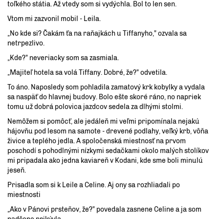
toľkého státia. Až vtedy som si vydýchla. Bol to len sen.
Vtom mi zazvonil mobil - Leila.
„No kde si? Čakám ťa na raňajkách u Tiffanyho," ozvala sa
netrpezlivo.
„Kde?" neveriacky som sa zasmiala.
„Majiteľ hotela sa volá Tiffany. Dobré, že?" odvetila.
To áno. Naposledy som pohladila zamatový krk kobylky a vydala
sa naspäť do hlavnej budovy. Bolo ešte skoré ráno, no napriek
tomu už dobrá polovica jazdcov sedela za dlhými stolmi.
Nemôžem si pomôcť, ale jedáleň mi veľmi pripomínala nejakú
hájovňu pod lesom na samote - drevené podlahy, veľký krb, vôňa
živice a teplého jedla. A spoločenská miestnosť na prvom
poschodí s pohodlnými nízkymi sedačkami okolo malých stolíkov
mi pripadala ako jedna kaviareň v Kodani, kde sme boli minulú
jeseň.
Prisadla som si k Leile a Celine. Aj ony sa rozhliadali po
miestnosti
„Ako v Pánovi prsteňov, že?" povedala zasnene Celine a ja som