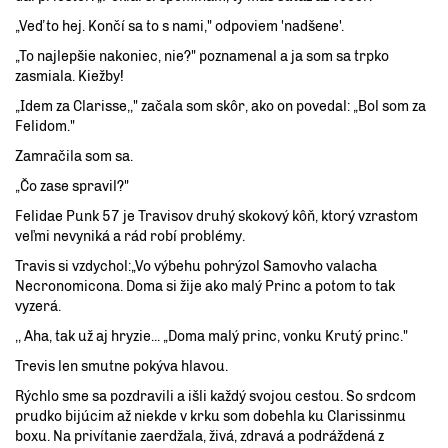
„Veď to hej. Končí sa to s nami," odpoviem 'nadšene'.
„To najlepšie nakoniec, nie?" poznamenal a ja som sa trpko
zasmiala. Kiežby!
„Idem za Clarisse,," začala som skôr, ako on povedal: „Bol som za
Felidom."
Zamračila som sa.
„Čo zase spravil?"
Felidae Punk 57 je Travisov druhý skokový kôň, ktorý vzrastom
veľmi nevyniká a rád robí problémy.
Travis si vzdychol:„Vo výbehu pohrýzol Samovho valacha
Necronomicona. Doma si žije ako malý Princ a potom to tak
vyzerá.
,, Aha, tak už aj hryzie... „Doma malý princ, vonku Krutý princ."
Trevis len smutne pokýva hlavou.
Rýchlo sme sa pozdravili a išli každý svojou cestou. So srdcom
prudko bijúcim až niekde v krku som dobehla ku Clarissinmu
boxu. Na privítanie zaerdžala, živá, zdravá a podráždená z