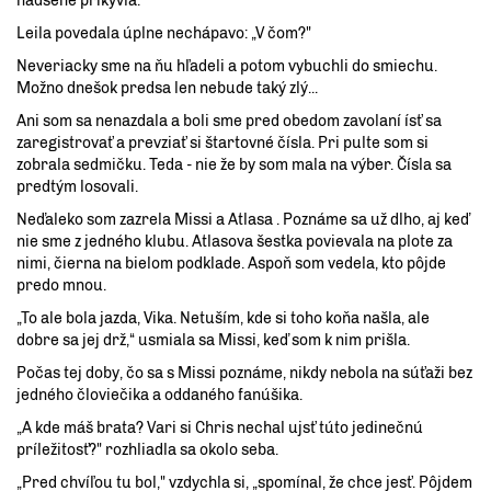
nadšene prikývla.
Leila povedala úplne nechápavo: „V čom?"
Neveriacky sme na ňu hľadeli a potom vybuchli do smiechu.
Možno dnešok predsa len nebude taký zlý...
Ani som sa nenazdala a boli sme pred obedom zavolaní ísť sa
zaregistrovať a prevziať si štartovné čísla. Pri pulte som si
zobrala sedmičku. Teda - nie že by som mala na výber. Čísla sa
predtým losovali.
Neďaleko som zazrela Missi a Atlasa . Poznáme sa už dlho, aj keď
nie sme z jedného klubu. Atlasova šestka povievala na plote za
nimi, čierna na bielom podklade. Aspoň som vedela, kto pôjde
predo mnou.
„To ale bola jazda, Vika. Netuším, kde si toho koňa našla, ale
dobre sa jej drž,“ usmiala sa Missi, keď som k nim prišla.
Počas tej doby, čo sa s Missi poznáme, nikdy nebola na súťaži bez
jedného človiečika a oddaného fanúšika.
„A kde máš brata? Vari si Chris nechal ujsť túto jedinečnú
príležitosť?" rozhliadla sa okolo seba.
„Pred chvíľou tu bol," vzdychla si, „spomínal, že chce jesť. Pôjdem