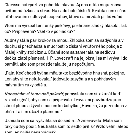
Clarisse netrpezlivo pohodila hlavou. Aj ona cítila moju znova
prítomnú úzkosť a stres. Na rade bolo číslo 4. Krátila som si čas
uťahovaním sedlových popruhov, ktoré sa mi zdali príliš voľné.
Vtom ma vyrušil ten tenký,piskľavý, prehnane sladký hlások: „Tak
čo? Pripravená? Všetko v poriadku?"
Audrey stála pár krokov za mnou. Zhlboka som sa nadýchla a v
duchu si prechádzala múdrosti o získaní vnútorného pokoja z
Malej knihy stoicizmu. Očami som sa zamerala na sedlovú
dečku, zlaté písmená H. P. Lovecraft na jej okraji sa mi vrývali do
pamäti, ako som predstierala, že ju nepočujem.
„Fajn. Keď chceš byť na mňa takto bezdôvodne hnusná, pokojne.
Len aby si to neľutovala," jedovato zasyčala a s pohŕdavým
mávnutím ruky odišla.
Nenechám si tento deň pokaziť
, pomyslela som si, akurát keď
zaznel signál, aby som sa pripravila. Travis mi povzbudzujúco
stisol plece a kývol smerom ku kobylke: „Hovoria, že je zrodená z
ohňa. Tak im ukážte plamene!"
Usmiala som sa, vyšvihla sa do sedla... A zmeravela. Mala som
taký čudný pocit. Neutiahla som to sedlo príliš? Vrzlo veľmi alebo
som len príliš paranoidná?