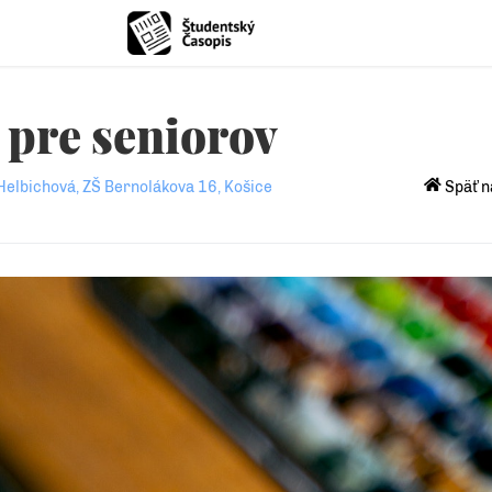
 pre seniorov
Helbichová, ZŠ Bernolákova 16, Košice
Späť n