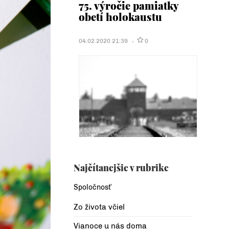
75. výročie pamiatky
obetí holokaustu
04.02.2020 21:39
0
Najčítanejšie v rubrike
Spoločnosť
Zo života včiel
Vianoce u nás doma