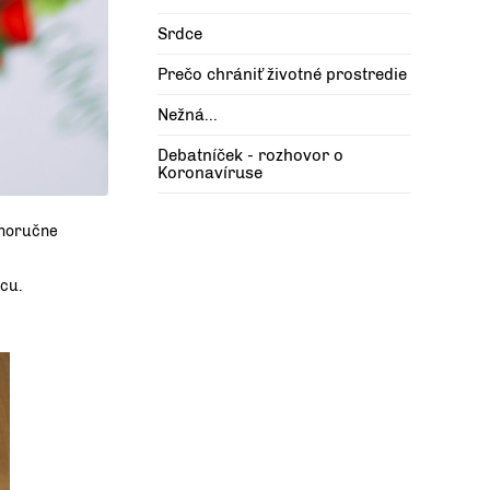
Srdce
Prečo chrániť životné prostredie
Nežná...
Debatníček - rozhovor o
Koronavíruse
stnoručne
ácu.