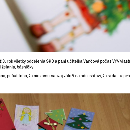
už 3. rok všetky oddelenia ŠKD a pani učiteľka Vančová počas VYV vla
i želania, básničky.
, pečať toho, že niekomu naozaj záleží na adresátovi, že si dal tú pr