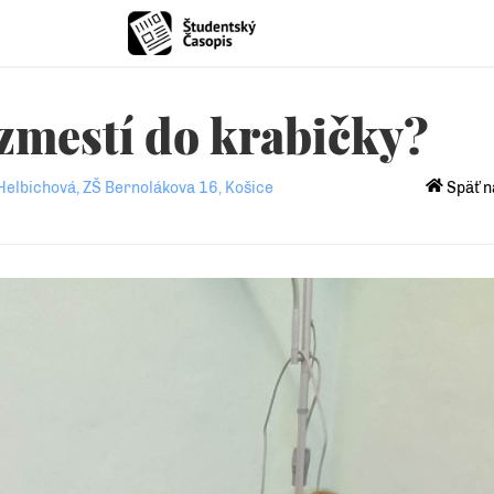
 zmestí do krabičky?
Helbichová, ZŠ Bernolákova 16, Košice
Späť n