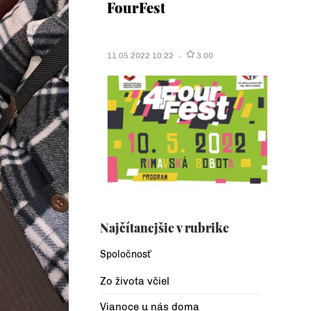
FourFest
11.05.2022 10:22
3.00
Najčítanejšie v rubrike
Spoločnosť
Zo života včiel
Vianoce u nás doma