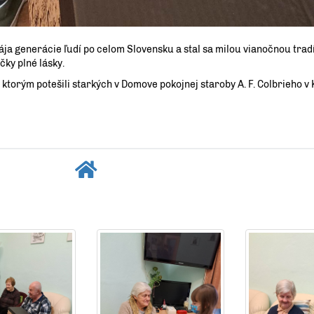
pája generácie ľudí po celom Slovensku a stal sa milou vianočnou tradí
čky plné lásky.
, ktorým potešili starkých v Domove pokojnej staroby A. F. Colbrieho v