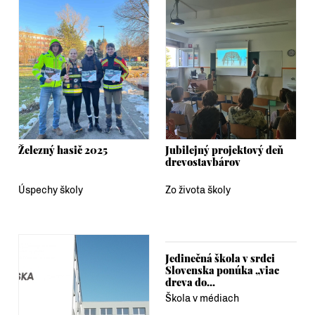
Železný hasič 2025
Jubilejný projektový deň
drevostavbárov
Úspechy školy
Zo života školy
Jedinečná škola v srdci
Slovenska ponúka „viac
dreva do...
Škola v médiach