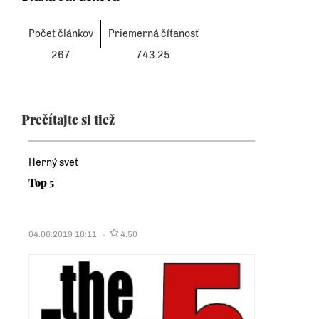
Počet článkov
Priemerná čítanosť
267
743.25
Prečítajte si tiež
Herný svet
Top 5
04.06.2019 18:11
4.50