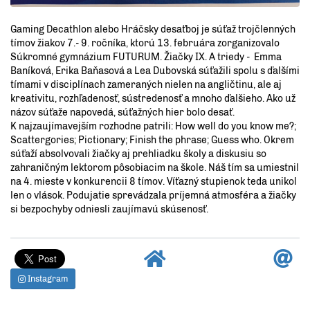
Gaming Decathlon alebo Hráčsky desaťboj je súťaž trojčlenných
tímov žiakov 7.- 9. ročníka, ktorú 13. februára zorganizovalo
Súkromné gymnázium FUTURUM. Žiačky IX. A triedy - Emma
Baníková, Erika Baňasová a Lea Dubovská súťažili spolu s ďalšími
tímami v disciplínach zameraných nielen na angličtinu, ale aj
kreativitu, rozhľadenosť, sústredenosť a mnoho ďalšieho. Ako už
názov súťaže napovedá, súťažných hier bolo desať.
K najzaujímavejším rozhodne patrili: How well do you know me?;
Scattergories; Pictionary; Finish the phrase; Guess who. Okrem
súťaží absolvovali žiačky aj prehliadku školy a diskusiu so
zahraničným lektorom pôsobiacim na škole. Náš tím sa umiestnil
na 4. mieste v konkurencii 8 tímov. Víťazný stupienok teda unikol
len o vlások. Podujatie sprevádzala príjemná atmosféra a žiačky
si bezpochyby odniesli zaujímavú skúsenosť.
Instagram