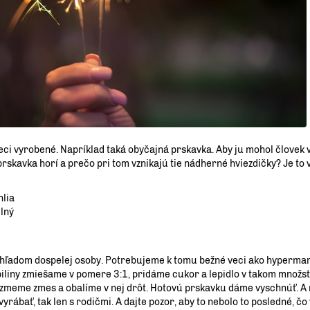
ci vyrobené. Napríklad taká obyčajná prskavka. Aby ju mohol človek v
rskavka horí a prečo pri tom vznikajú tie nádherné hviezdičky? Je to 
hlia
lný
dohľadom dospelej osoby. Potrebujeme k tomu bežné veci ako hyperma
 piliny zmiešame v pomere 3:1, pridáme cukor a lepidlo v takom množst
vezmeme zmes a obalíme v nej drôt. Hotovú prskavku dáme vyschnúť. A
rábať, tak len s rodičmi. A dajte pozor, aby to nebolo to posledné, čo 