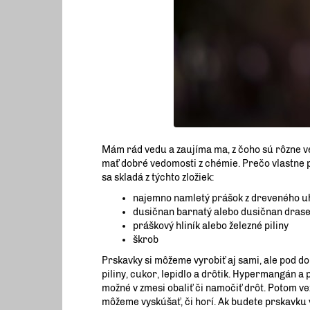
Mám rád vedu a zaujíma ma, z čoho sú rôzne ve
mať dobré vedomosti z chémie. Prečo vlastne p
sa skladá z týchto zložiek:
najemno namletý prášok z dreveného u
dusičnan barnatý alebo dusičnan drase
práškový hliník alebo železné piliny
škrob
Prskavky si môžeme vyrobiť aj sami, ale pod 
piliny, cukor, lepidlo a drôtik. Hypermangán a
možné v zmesi obaliť či namočiť drôt. Potom 
môžeme vyskúšať, či horí. Ak budete prskavku vy