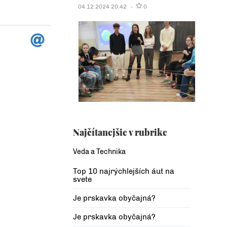
04.12.2024 20:42
0
Najčítanejšie v rubrike
Veda a Technika
Top 10 najrýchlejších áut na
svete
Je prskavka obyčajná?
Je prskavka obyčajná?