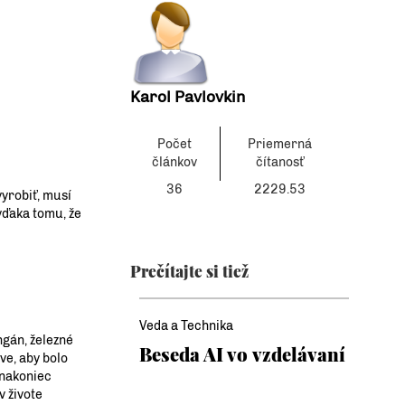
Karol Pavlovkin
Počet
Priemerná
článkov
čítanosť
36
2229.53
yrobiť, musí
vďaka tomu, že
Prečítajte si tiež
Veda a Technika
ngán, železné
Beseda AI vo vzdelávaní
ve, aby bolo
 nakoniec
v živote