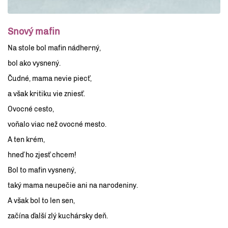
Snový mafin
Na stole bol mafin nádherný,
bol ako vysnený.
Čudné, mama nevie piecť,
a však kritiku vie zniesť.
Ovocné cesto,
voňalo viac než ovocné mesto.
A ten krém,
hneď ho zjesť chcem!
Bol to mafin vysnený,
taký mama neupečie ani na narodeniny.
A však bol to len sen,
začína ďalší zlý kuchársky deň
.