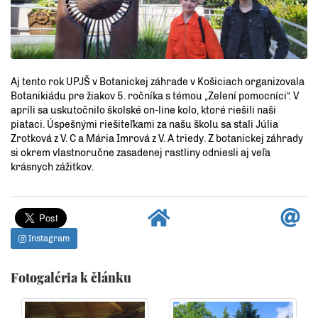
Aj tento rok UPJŠ v Botanickej záhrade v Košiciach organizovala
Botanikiádu pre žiakov 5. ročníka s témou „Zelení pomocníci“. V
apríli sa uskutočnilo školské on-line kolo, ktoré riešili naši
piataci. Úspešnými riešiteľkami za našu školu sa stali Júlia
Zrotková z V. C a Mária Imrová z V. A triedy. Z botanickej záhrady
si okrem vlastnoručne zasadenej rastliny odniesli aj veľa
krásnych zážitkov.
Instagram
Fotogaléria k článku