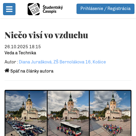
Prihlásenie / Registrácia
Toggle Menu
Niečo visí vo vzduchu
26.10.2025 18:15
Veda a Technika
Autor :
Diana Jurašková, ZŠ Bernolákova 16, Košice
Späť na články autora