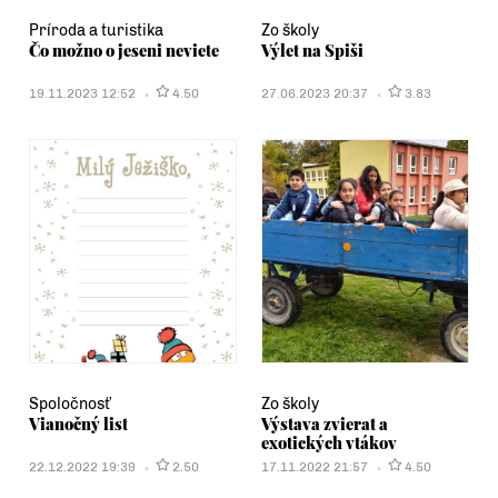
Príroda a turistika
Zo školy
Čo možno o jeseni neviete
Výlet na Spiši
19.11.2023 12:52
4.50
27.06.2023 20:37
3.83
Spoločnosť
Zo školy
Vianočný list
Výstava zvierat a
exotických vtákov
22.12.2022 19:39
2.50
17.11.2022 21:57
4.50