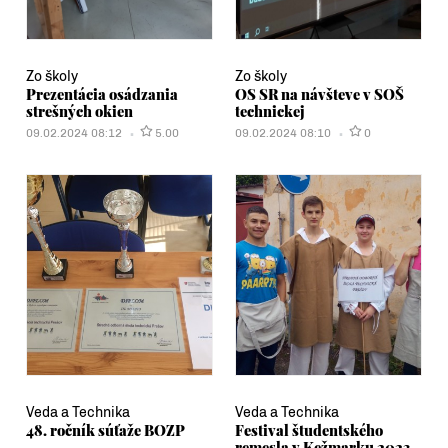
Zo školy
Zo školy
Prezentácia osádzania
OS SR na návšteve v SOŠ
strešných okien
technickej
09.02.2024 08:12
5.00
09.02.2024 08:10
0
Veda a Technika
Veda a Technika
48. ročník súťaže BOZP
Festival študentského
remesla v Kežmarku 2023