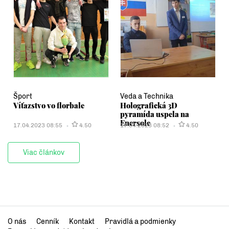
Šport
Veda a Technika
Víťazstvo vo florbale
Holografická 3D
pyramída uspela na
Enersole
17.04.2023 08:55
4.50
17.04.2023 08:52
4.50
Viac článkov
O nás
Cenník
Kontakt
Pravidlá a podmienky