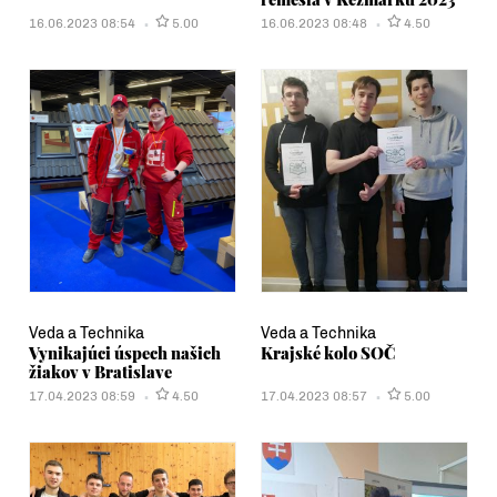
16.06.2023 08:54
5.00
16.06.2023 08:48
4.50
Veda a Technika
Veda a Technika
Vynikajúci úspech našich
Krajské kolo SOČ
žiakov v Bratislave
17.04.2023 08:59
4.50
17.04.2023 08:57
5.00