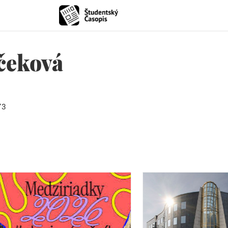
čeková
73