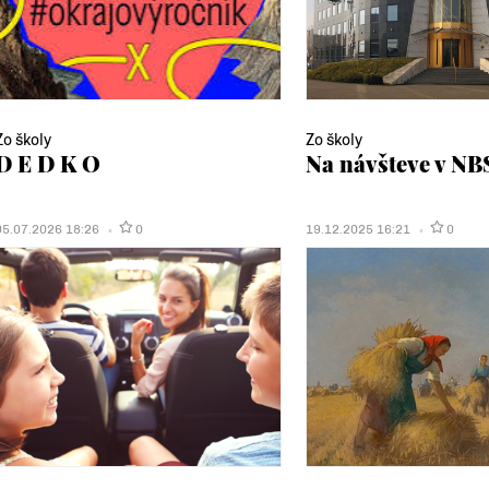
Zo školy
Zo školy
D E D K O
Na návšteve v NB
05.07.2026 18:26
0
19.12.2025 16:21
0