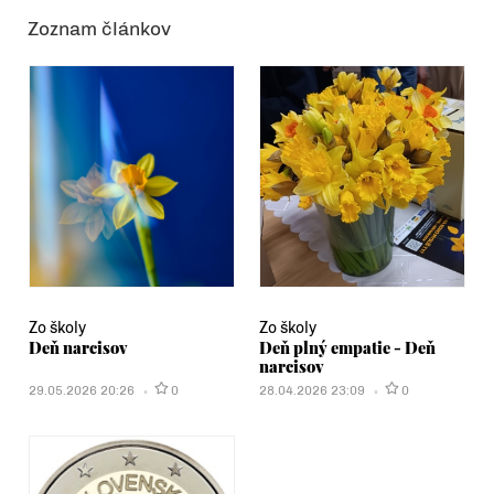
Zoznam článkov
Zo školy
Zo školy
Deň narcisov
Deň plný empatie - Deň
narcisov
29.05.2026 20:26
0
28.04.2026 23:09
0