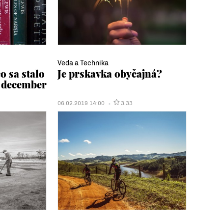
Veda a Technika
o sa stalo
Je prskavka obyčajná?
c december
06.02.2019 14:00
3.33