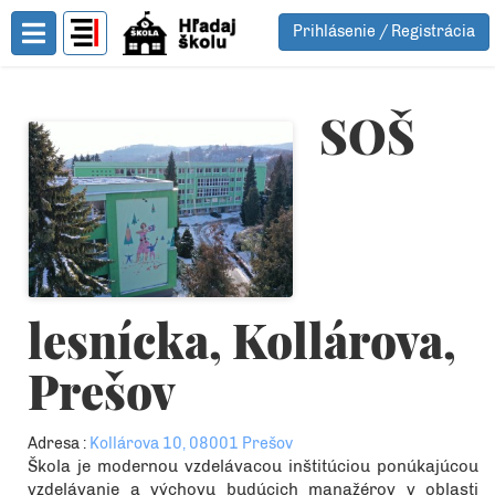
Prihlásenie / Registrácia
Toggle Menu
SOŠ
lesnícka, Kollárova,
Prešov
Adresa :
Kollárova 10, 08001 Prešov
Škola je modernou vzdelávacou inštitúciou ponúkajúcou
vzdelávanie a výchovu budúcich manažérov v oblasti