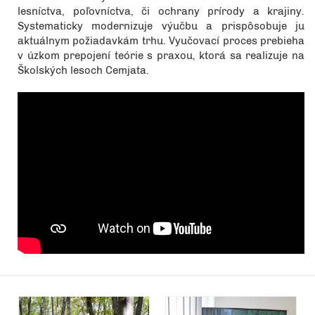
lesníctva, poľovníctva, či ochrany prírody a krajiny.
Systematicky modernizuje výučbu a prispôsobuje ju
aktuálnym požiadavkám trhu. Vyučovací proces prebieha
v úzkom prepojení teórie s praxou, ktorá sa realizuje na
Školských lesoch Cemjata.