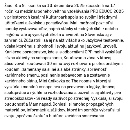
Žiaci 8. a 9. ročníka sa 10. decembra 2025 zúčastnili na 17.
ročníku medzinárodného veľtrhu vzdelávania PRO EDUCO 2025
v priestoroch kasární Kulturpark spolu so svojimi triednymi
učiteľkami a školskou poradkyňou. Mali možnosť pozrieť si
ponuky vystavovateľov, najmä stánky stredných škôl z celého
regiónu, ale aj vysokých škôl a univerzít na Slovensku aj v
zahraničí. Zúčastnili sa aj na aktivitách ako Jazykové testovanie,
vďaka ktorému si zhodnotili svoju aktuálnu jazykovú úroveň,
Kariérne poradenstvo, kde si s odborníkmi CPP mohli vyskúšať
rôzne aktivity na sebapoznanie, Koučovacia zóna, v ktorej
absolvovali koučovací 30 minútový rozhovor s profesionálnymi
koučami, zameraný na silné a slabé stránky, správnosť
kariérneho smeru, posilnenie sebavedomia a zostavenie
kariérneho plánu, Mini únikovka od The rooms, v ktorej si
vyskúšali mobilnú escape hru na preverenie logiky, tímovej
spolupráce a rýchleho rozhodovania a pozreli si aj aktivity pre
stredoškolákov - Si ready na život po strednej, Vyskúšaj si svoju
budúcnosť a Mám nápad. Doniesli si mnoho propagačných
materiálov, informácií a zážitkov, ktoré im pomôžu vybrať si tú
svoju „správnu školu“ a budúce kariérne smerovanie.